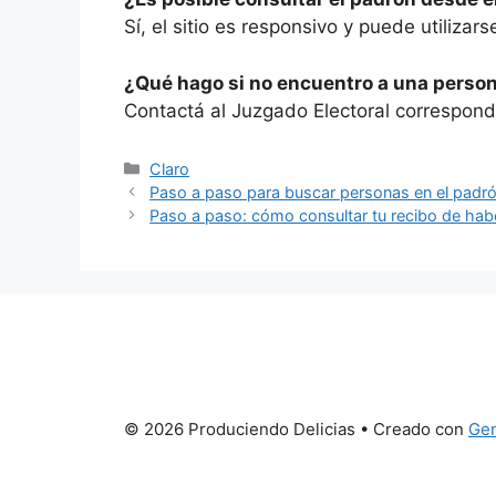
Sí, el sitio es responsivo y puede utilizar
¿Qué hago si no encuentro a una person
Contactá al Juzgado Electoral correspondi
Categorías
Claro
Paso a paso para buscar personas en el padrón
Paso a paso: cómo consultar tu recibo de ha
© 2026 Produciendo Delicias
• Creado con
Gen