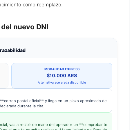
nacimiento como reemplazo.
 del nuevo DNI
Trazabilidad
MODALIDAD EXPRESS
$10.000 ARS
Alternativa acelerada disponible
*correo postal oficial** y llega en un plazo aproximado de
declarada durante la cita.
encial, vas a recibir de mano del operador un **comprobante
D es el que te permite realizar el **seguimiento en línea de