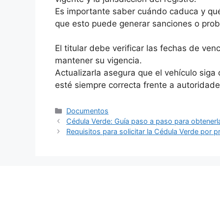
Es importante saber cuándo caduca y qu
que esto puede generar sanciones o probl
El titular debe verificar las fechas de ve
mantener su vigencia.
Actualizarla asegura que el vehículo sig
esté siempre correcta frente a autoridade
Categorías
Documentos
Cédula Verde: Guía paso a paso para obtenerl
Requisitos para solicitar la Cédula Verde por p