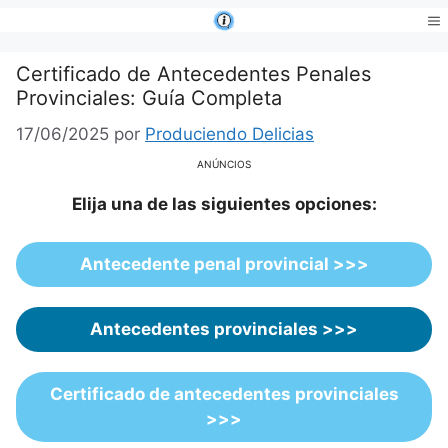
Saltar
al
Me
contenido
Certificado de Antecedentes Penales
Provinciales: Guía Completa
17/06/2025
por
Produciendo Delicias
ANÚNCIOS
Elija una de las siguientes opciones:
Antecedente penal provincial >>>
Antecedentes provinciales >>>
Certificado de antecedentes provinciales
>>>