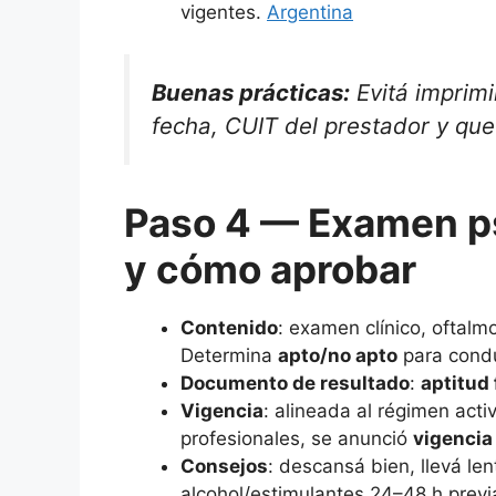
vigentes.
Argentina
Buenas prácticas:
Evitá imprimi
fecha, CUIT del prestador y que
Paso 4 — Examen ps
y cómo aprobar
Contenido
: examen clínico, oftalm
Determina
apto/no apto
para condu
Documento de resultado
:
aptitud
Vigencia
: alineada al régimen act
profesionales, se anunció
vigencia
Consejos
: descansá bien, llevá le
alcohol/estimulantes 24–48 h previ