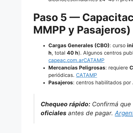
Paso 5 — Capacitac
MMPP y Pasajeros)
Cargas Generales (CBO)
: curso
in
h
, total
40 h
). Algunos centros publ
capeac.com.ar
CATAMP
Mercancías Peligrosas
: requiere
C
periódicas.
CATAMP
Pasajeros
: centros habilitados por
Chequeo rápido:
Confirmá que 
oficiales
antes de pagar.
Argen