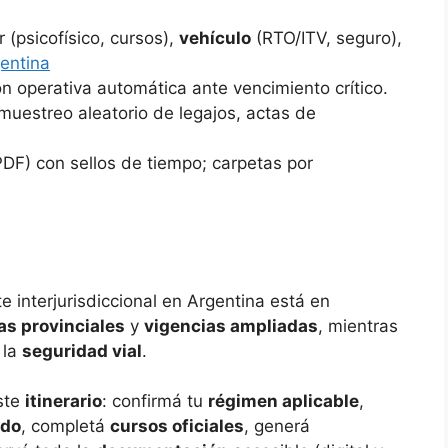
 (psicofísico, cursos),
vehículo
(RTO/ITV, seguro),
entina
ión operativa automática ante vencimiento crítico.
 muestreo aleatorio de legajos, actas de
DF) con sellos de tiempo; carpetas por
e interjurisdiccional en Argentina está en
as provinciales
y
vigencias ampliadas
, mientras
 la
seguridad vial
.
ste
itinerario
: confirmá tu
régimen aplicable
,
ado
, completá
cursos oficiales
, generá