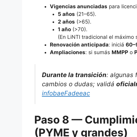
Vigencias anunciadas
para licenc
5 años
(21–65).
2 años
(>65).
1 año
(>70).
(En LiNTI tradicional el máximo 
Renovación anticipada
: iniciá
60–
Ampliaciones
: si sumás
MMPP
o
Durante la transición
: algunas 
cambios o dudas; validá
oficia
infobae
Fadeeac
Paso 8 — Cumplimi
(PYME y grandes)