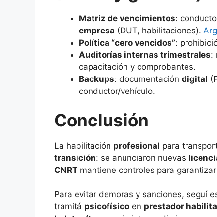
Matriz de vencimientos
: conductor
empresa
(DUT, habilitaciones).
Arg
Política “cero vencidos”
: prohibic
Auditorías internas trimestrales
:
capacitación y comprobantes.
Backups
: documentación
digital
(P
conductor/vehículo.
Conclusión
La habilitación
profesional
para transport
transición
: se anunciaron nuevas
licenci
CNRT
mantiene controles para garantizar
Para evitar demoras y sanciones, seguí e
tramitá
psicofísico
en
prestador habilit