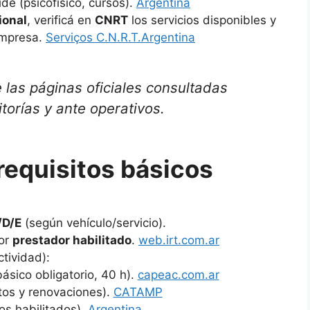
de (psicofísico, cursos).
Argentina
ional
, verificá en
CNRT
los servicios disponibles y
empresa.
Serviços C.N.R.T.
Argentina
las páginas oficiales consultadas
itorías y ante operativos.
requisitos básicos
/D/E
(según vehículo/servicio).
por
prestador habilitado
.
web.irt.com.ar
tividad):
ásico obligatorio, 40 h).
capeac.com.ar
tos y renovaciones).
CATAMP
os habilitados).
Argentina