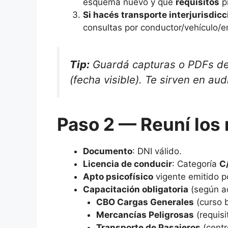
esquema nuevo y qué
requisitos
pi
Si hacés transporte interjurisdicc
consultas por conductor/vehículo/
Tip:
Guardá capturas o PDFs de 
(fecha visible). Te sirven en aud
Paso 2 — Reuní los 
Documento
: DNI válido.
Licencia de conducir
: Categoría
C
Apto psicofísico
vigente emitido 
Capacitación obligatoria
(según ac
CBO Cargas Generales
(curso b
Mercancías Peligrosas
(requisi
Transporte de Pasajeros
(centr