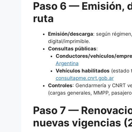
Paso 6 — Emisión, d
ruta
Emisión/descarga
: según régimen
digital/imprimible.
Consultas públicas
:
Conductores/vehículos/empres
Argentina
Vehículos habilitados
(estado t
consultapme.cnrt.gob.ar
Controles
: Gendarmería y CNRT ver
(cargas generales, MMPP, pasajero
Paso 7 — Renovacio
nuevas vigencias (