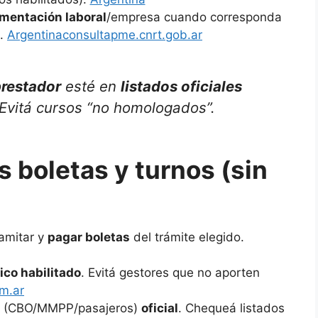
mentación laboral
/empresa cuando corresponda
).
Argentina
consultapme.cnrt.gob.ar
restador
esté en
listados oficiales
Evitá cursos “no homologados”.
 boletas y turnos (sin
amitar y
pagar boletas
del trámite elegido.
ico habilitado
. Evitá gestores que no aporten
om.ar
(CBO/MMPP/pasajeros)
oficial
. Chequeá listados