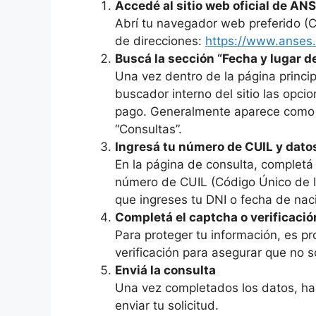
Accedé al sitio web oficial de AN
Abrí tu navegador web preferido (Chr
de direcciones:
https://www.anses.
Buscá la sección “Fecha y lugar d
Una vez dentro de la página princi
buscador interno del sitio las opc
pago. Generalmente aparece como “
“Consultas”.
Ingresá tu número de CUIL y datos
En la página de consulta, completá
número de CUIL (Código Único de I
que ingreses tu DNI o fecha de nac
Completá el captcha o verificaci
Para proteger tu información, es p
verificación para asegurar que no s
Enviá la consulta
Una vez completados los datos, hacé
enviar tu solicitud.