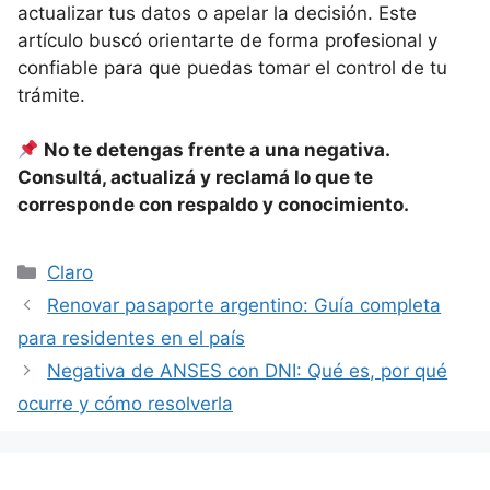
actualizar tus datos o apelar la decisión. Este
artículo buscó orientarte de forma profesional y
confiable para que puedas tomar el control de tu
trámite.
No te detengas frente a una negativa.
Consultá, actualizá y reclamá lo que te
corresponde con respaldo y conocimiento.
Categorías
Claro
Renovar pasaporte argentino: Guía completa
para residentes en el país
Negativa de ANSES con DNI: Qué es, por qué
ocurre y cómo resolverla