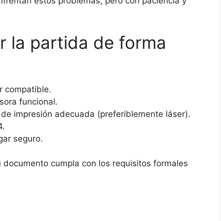
frentan estos problemas, pero con paciencia y
r la partida de forma
r compatible.
ora funcional.
 de impresión adecuada (preferiblemente láser).
4.
gar seguro.
u documento cumpla con los requisitos formales