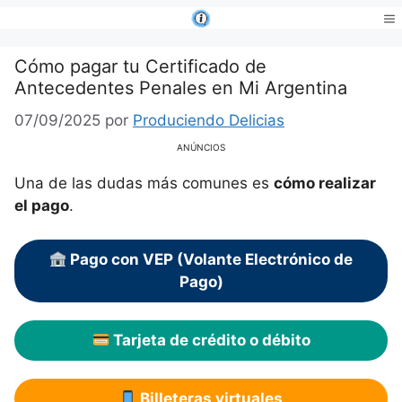
Saltar
al
Me
contenido
Cómo pagar tu Certificado de
Antecedentes Penales en Mi Argentina
07/09/2025
por
Produciendo Delicias
ANÚNCIOS
Una de las dudas más comunes es
cómo realizar
el pago
.
Pago con VEP (Volante Electrónico de
Pago)
Tarjeta de crédito o débito
Billeteras virtuales