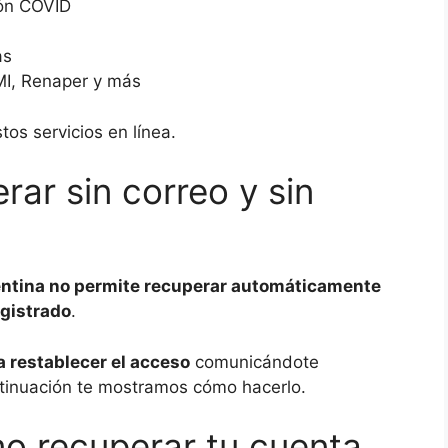
ión COVID
as
MI, Renaper y más
tos servicios en línea.
ar sin correo y sin
entina no permite recuperar automáticamente
egistrado
.
a restablecer el acceso
comunicándote
ontinuación te mostramos cómo hacerlo.
o recuperar tu cuenta