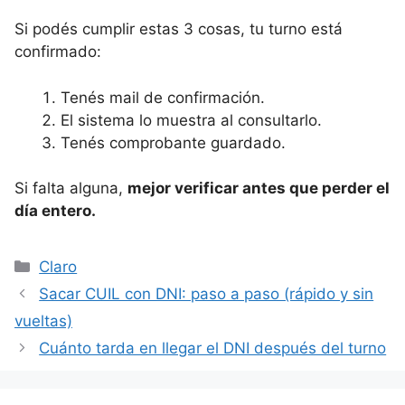
Si podés cumplir estas 3 cosas, tu turno está
confirmado:
Tenés mail de confirmación.
El sistema lo muestra al consultarlo.
Tenés comprobante guardado.
Si falta alguna,
mejor verificar antes que perder el
día entero.
Categorías
Claro
Sacar CUIL con DNI: paso a paso (rápido y sin
vueltas)
Cuánto tarda en llegar el DNI después del turno