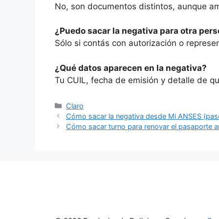
No, son documentos distintos, aunque am
¿Puedo sacar la negativa para otra per
Sólo si contás con autorización o represen
¿Qué datos aparecen en la negativa?
Tu CUIL, fecha de emisión y detalle de qu
Categorías
Claro
Cómo sacar la negativa desde Mi ANSES (paso
Cómo sacar turno para renovar el pasaporte a