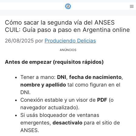
Saltar
al
Me
contenido
Cómo sacar la segunda vía del ANSES
CUIL: Guía paso a paso en Argentina online
26/08/2025
por
Produciendo Delicias
ANÚNCIOS
Antes de empezar (requisitos rápidos)
Tener a mano:
DNI
,
fecha de nacimiento
,
nombre y apellido
tal como figuran en el
DNI.
Conexión estable y un visor de
PDF
(o
navegador actualizado).
Si usás bloqueador de ventanas
emergentes,
desactivalo
para el sitio de
ANSES.