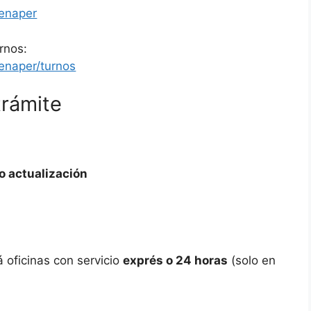
renaper
rnos:
renaper/turnos
trámite
o actualización
 oficinas con servicio
exprés o 24 horas
(solo en