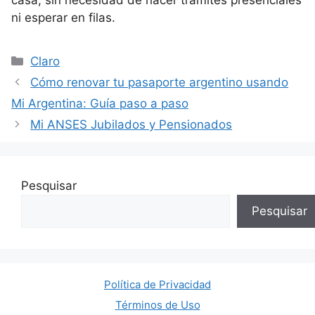
ni esperar en filas.
Categorías
Claro
Cómo renovar tu pasaporte argentino usando
Mi Argentina: Guía paso a paso
Mi ANSES Jubilados y Pensionados
Pesquisar
Pesquisar
Política de Privacidad
Términos de Uso