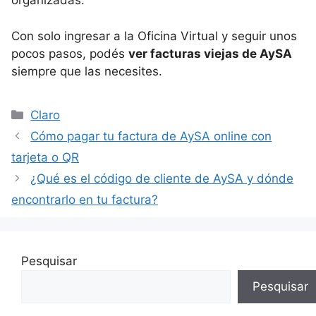
organizadas.
Con solo ingresar a la Oficina Virtual y seguir unos
pocos pasos, podés
ver facturas viejas de AySA
siempre que las necesites.
Categorías
Claro
Cómo pagar tu factura de AySA online con
tarjeta o QR
¿Qué es el código de cliente de AySA y dónde
encontrarlo en tu factura?
Pesquisar
Pesquisar