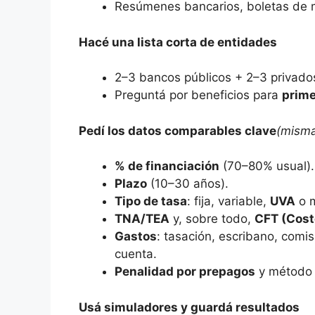
Resúmenes bancarios, boletas de m
Hacé una lista corta de entidades
2–3 bancos públicos + 2–3 privados
Preguntá por beneficios para
prime
Pedí los datos comparables clave
(misma
% de financiación
(70–80% usual).
Plazo
(10–30 años).
Tipo de tasa
: fija, variable,
UVA
o m
TNA/TEA
y, sobre todo,
CFT (Cost
Gastos
: tasación, escribano, comi
cuenta.
Penalidad por prepagos
y método 
Usá simuladores y guardá resultados