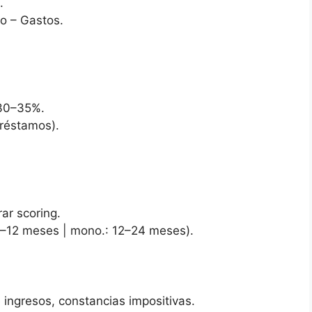
.
po – Gastos.
 30–35%.
préstamos).
ar scoring.
6–12 meses | mono.: 12–24 meses).
ingresos, constancias impositivas.