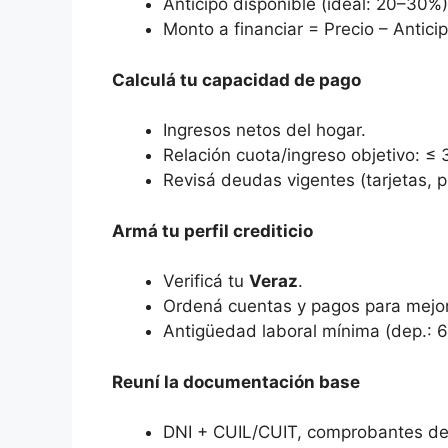
Anticipo disponible (ideal: 20–30%)
Monto a financiar = Precio – Antici
Calculá tu capacidad de pago
Ingresos netos del hogar.
Relación cuota/ingreso objetivo: ≤
Revisá deudas vigentes (tarjetas, 
Armá tu perfil crediticio
Verificá tu
Veraz
.
Ordená cuentas y pagos para mejor
Antigüedad laboral mínima (dep.: 
Reuní la documentación base
DNI + CUIL/CUIT, comprobantes de 