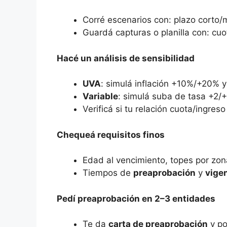
Corré escenarios con: plazo corto/
Guardá capturas o planilla con: cuot
Hacé un análisis de sensibilidad
UVA
: simulá inflación +10%/+20% 
Variable
: simulá suba de tasa +2/
Verificá si tu relación cuota/ingres
Chequeá requisitos finos
Edad al vencimiento, topes por zona
Tiempos de
preaprobación
y
vigen
Pedí preaprobación en 2–3 entidades
Te da
carta de preaprobación
y po