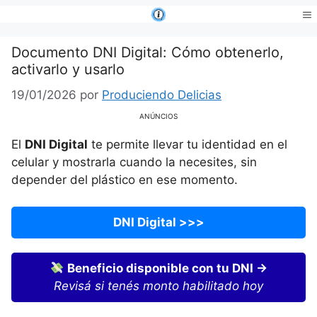
Saltar
al
Me
contenido
Documento DNI Digital: Cómo obtenerlo,
activarlo y usarlo
19/01/2026
por
Produciendo Delicias
ANÚNCIOS
El
DNI Digital
te permite llevar tu identidad en el
celular y mostrarla cuando la necesites, sin
depender del plástico en ese momento.
DNI Digital >>>
Beneficio disponible con tu DNI →
Revisá si tenés monto habilitado hoy