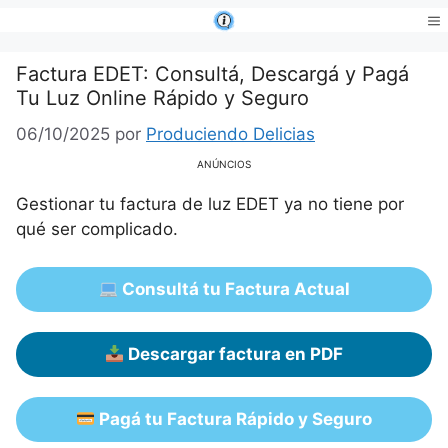
Saltar
al
Me
contenido
Factura EDET: Consultá, Descargá y Pagá
Tu Luz Online Rápido y Seguro
06/10/2025
por
Produciendo Delicias
ANÚNCIOS
Gestionar tu factura de luz EDET ya no tiene por
qué ser complicado.
Consultá tu Factura Actual
Descargar factura en PDF
Pagá tu Factura Rápido y Seguro