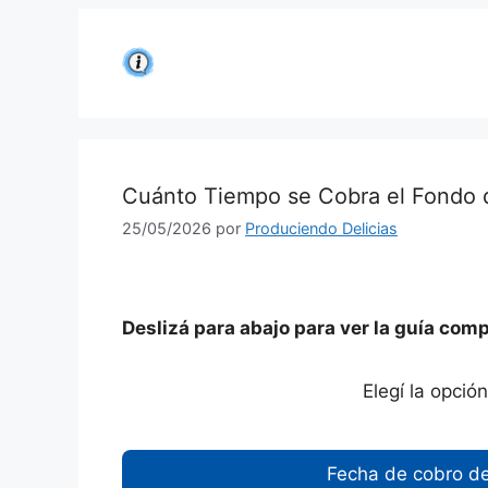
Saltar
al
contenido
Cuánto Tiempo se Cobra el Fondo
25/05/2026
por
Produciendo Delicias
Deslizá para abajo para ver la guía comp
Elegí la opció
Fecha de cobro d