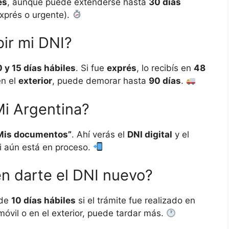
es
, aunque puede extenderse hasta
30 días
exprés o urgente).
ir mi DNI?
0 y 15 días hábiles
. Si fue
exprés
, lo recibís en
48
en el
exterior
, puede demorar hasta
90 días
.
i Argentina?
Mis documentos”
. Ahí verás el
DNI digital
y el
si aún está en proceso.
n darte el DNI nuevo?
 de
10 días hábiles
si el trámite fue realizado en
 móvil o en el exterior, puede tardar más.