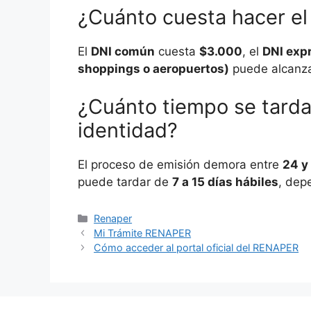
¿Cuánto cuesta hacer el
El
DNI común
cuesta
$3.000
, el
DNI exp
shoppings o aeropuertos)
puede alcanza
¿Cuánto tiempo se tard
identidad?
El proceso de emisión demora entre
24 y
puede tardar de
7 a 15 días hábiles
, dep
Categorías
Renaper
Mi Trámite RENAPER
Cómo acceder al portal oficial del RENAPER