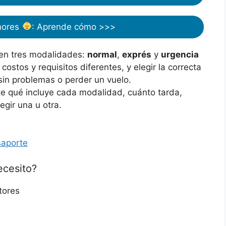
nores
: Aprende cómo >>>
 en tres modalidades:
normal
,
exprés
y
urgencia
costos y requisitos diferentes, y elegir la correcta
r sin problemas o perder un vuelo.
e qué incluye cada modalidad, cuánto tarda,
gir una u otra.
saporte
cesito?
tores