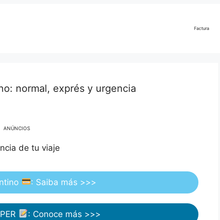
Factura
no: normal, exprés y urgencia
ANÚNCIOS
ncia de tu viaje
ntino
: Saiba más >>>
APER
: Conoce más >>>