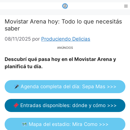
Saltar
al
Me
contenido
Movistar Arena hoy: Todo lo que necesitás
saber
08/11/2025
por
Produciendo Delicias
ANÚNCIOS
Descubrí qué pasa hoy en el Movistar Arena y
planificá tu día.
Agenda completa del día: Sepa Mas >>>
Entradas disponibles: dónde y cómo >>>
Mapa del estadio: Mira Como >>>