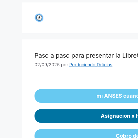
Saltar
al
contenido
Paso a paso para presentar la Lib
02/09/2025
por
Produciendo Delicias
mi ANSES cuand
Asignacion x 
Cobro d