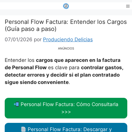
Saltar
al
Me
contenido
Personal Flow Factura: Entender los Cargos
(Guía paso a paso)
07/01/2026
por
Produciendo Delicias
ANÚNCIOS
Entender los
cargos que aparecen en la factura
de Personal Flow
es clave para
controlar gastos,
detectar errores y decidir si el plan contratado
sigue siendo conveniente
.
Personal Flow Factura: Cómo Consultarla
>>>
Personal Flow Factura: Descargar y