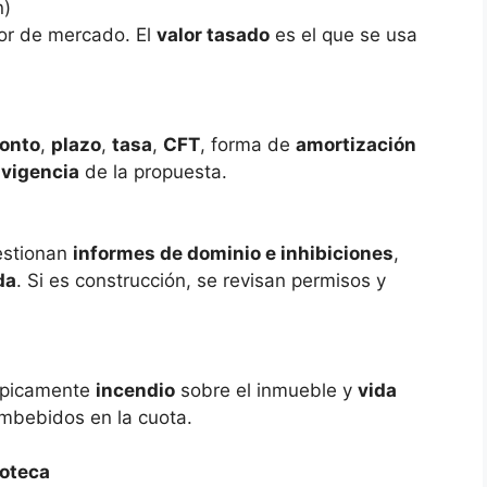
n)
or de mercado. El
valor tasado
es el que se usa
onto
,
plazo
,
tasa
,
CFT
, forma de
amortización
y
vigencia
de la propuesta.
gestionan
informes de dominio e inhibiciones
,
da
. Si es construcción, se revisan permisos y
típicamente
incendio
sobre el inmueble y
vida
 embebidos en la cuota.
poteca