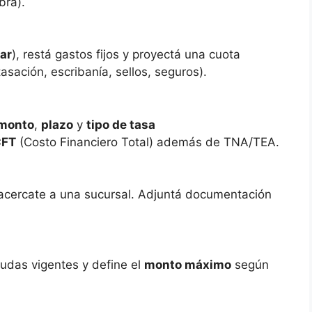
bra).
ar
), restá gastos fijos y proyectá una cuota
asación, escribanía, sellos, seguros).
monto
,
plazo
y
tipo de tasa
CFT
(Costo Financiero Total) además de TNA/TEA.
 acercate a una sucursal. Adjuntá documentación
eudas vigentes y define el
monto máximo
según