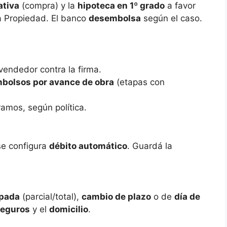
ativa
(compra) y la
hipoteca en 1º grado
a favor
la Propiedad. El banco
desembolsa
según el caso.
 vendedor contra la firma.
bolsos por avance de obra
(etapas con
ramos, según política.
se configura
débito automático
. Guardá la
ipada
(parcial/total),
cambio de plazo
o de
día de
eguros
y el
domicilio
.