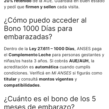
20% retenido
de la AUE. Guardala en buen estado
y pedí que
firmen y sellen
cada visita.
¿Cómo puedo acceder al
Bono 1000 Días para
embarazadas?
Dentro de la
Ley 27.611 – 1000 Días
, ANSES paga
el
Complemento Leche
para personas gestantes y
niñas/os hasta 3 años. Si cobrás
AUE/AUH
, la
acreditación es
automática
cuando cumplís
condiciones. Verificá en
Mi ANSES
si figurás como
titular
y consultá
montos vigentes
y
compatibilidades
.
¿Cuánto es el bono de los 5
meses de embarazo?