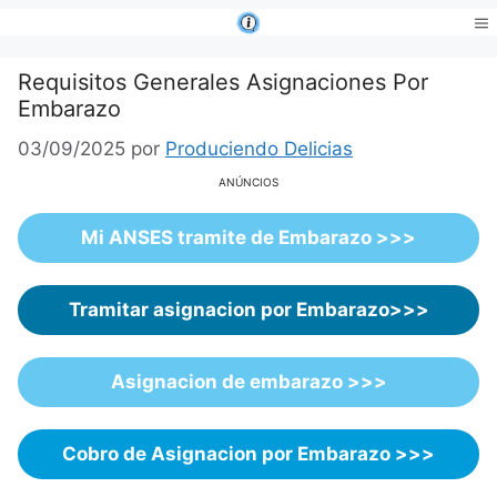
Saltar
al
Me
contenido
Requisitos Generales Asignaciones Por
Embarazo
03/09/2025
por
Produciendo Delicias
ANÚNCIOS
Mi ANSES tramite de Embarazo >>>
Tramitar asignacion por Embarazo>>>
Asignacion de embarazo >>>
Cobro de Asignacion por Embarazo >>>