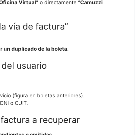
Oficina Virtual”
o directamente
“Camuzzi
a vía de factura”
r un duplicado de la boleta
.
 del usuario
cio (figura en boletas anteriores).
 DNI o CUIT.
 factura a recuperar
endientes o emitidas
.