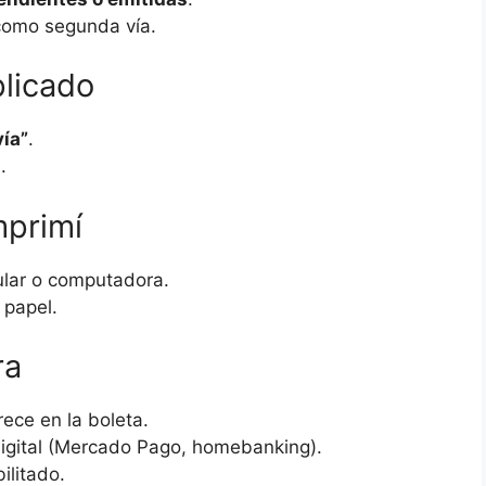
como segunda vía.
plicado
ía”
.
.
mprimí
ular o computadora.
 papel.
ra
ece en la boleta.
 digital (Mercado Pago, homebanking).
ilitado.