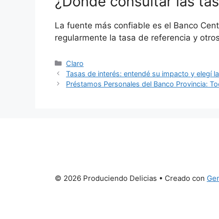
¿Dónde consultar las tas
La fuente más confiable es el Banco Cent
regularmente la tasa de referencia y otros
Categorías
Claro
Tasas de interés: entendé su impacto y elegí l
Préstamos Personales del Banco Provincia: Tod
© 2026 Produciendo Delicias
• Creado con
Gen