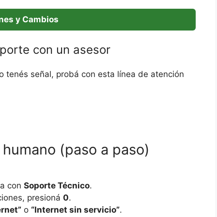
nes y Cambios
oporte con un asesor
no tenés señal, probá con esta línea de atención
 humano (paso a paso)
ada con
Soporte Técnico
.
ciones, presioná
0
.
ernet”
o
“Internet sin servicio”
.