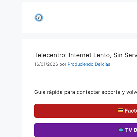
Saltar
al
contenido
Telecentro: Internet Lento, Sin Ser
16/01/2026
por
Produciendo Delicias
Guía rápida para contactar soporte y volve
Fact
TV D