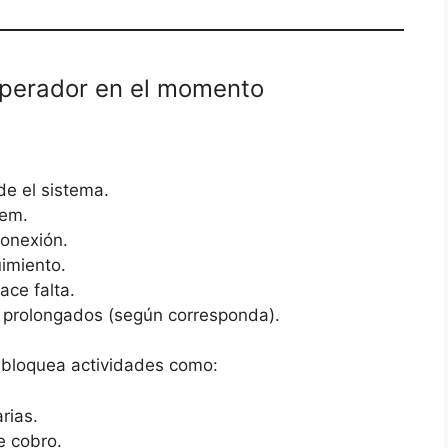
operador en el momento
de el sistema.
dem.
conexión.
uimiento.
ace falta.
s prolongados (según corresponda).
e bloquea actividades como:
rias.
e cobro.