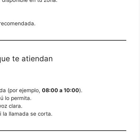
 disponible en tu zona.
n recomendada.
que te atiendan
da (por ejemplo,
08:00 a 10:00
).
 lo permita.
voz clara.
i la llamada se corta.