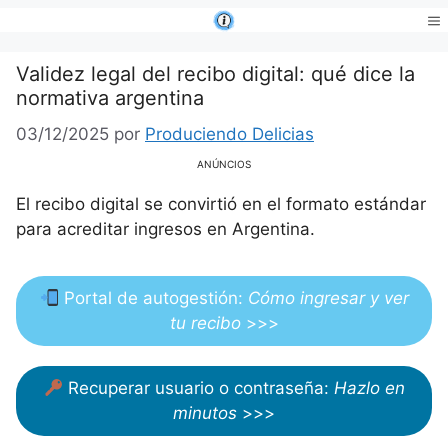
Saltar
al
Me
contenido
Validez legal del recibo digital: qué dice la
normativa argentina
03/12/2025
por
Produciendo Delicias
ANÚNCIOS
El recibo digital se convirtió en el formato estándar
para acreditar ingresos en Argentina.
Portal de autogestión:
Cómo ingresar y ver
tu recibo
>>>
Recuperar usuario o contraseña:
Hazlo en
minutos
>>>