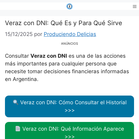
Saltar
al
Me
contenido
Veraz con DNI: Qué Es y Para Qué Sirve
15/12/2025
por
Produciendo Delicias
ANÚNCIOS
Consultar
Veraz con DNI
es una de las acciones
más importantes para cualquier persona que
necesite tomar decisiones financieras informadas
en Argentina.
Veraz con DNI: Cómo Consultar el Historial
>>>
Veraz con DNI: Qué Información Aparece
>>>