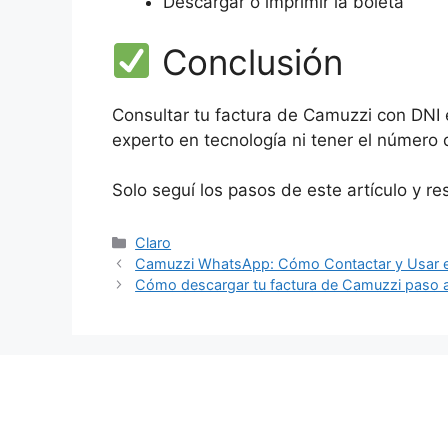
Descargar o imprimir la boleta
Conclusión
Consultar tu factura de Camuzzi con DNI e
experto en tecnología ni tener el número 
Solo seguí los pasos de este artículo y re
Categorías
Claro
Camuzzi WhatsApp: Cómo Contactar y Usar el
Cómo descargar tu factura de Camuzzi paso 