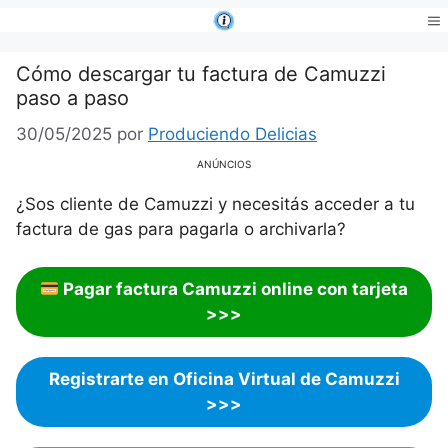
Saltar
al
Me
contenido
Cómo descargar tu factura de Camuzzi
paso a paso
30/05/2025
por
Produciendo Delicias
ANÚNCIOS
¿Sos cliente de Camuzzi y necesitás acceder a tu
factura de gas para pagarla o archivarla?
Pagar factura Camuzzi online con tarjeta
>>>
Registrarte en Oficina Virtual de Camuzzi
>>>