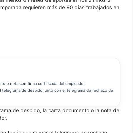
al menos 6 meses de aportes en los últimos 3
temporada requieren más de 90 días trabajados en
o o nota con firma certificada del empleador.
l telegrama de despido junto con el telegrama de rechazo de
egrama de despido, la carta documento o la nota de
dor.
ién tenés que sumar el telegrama de rechazo