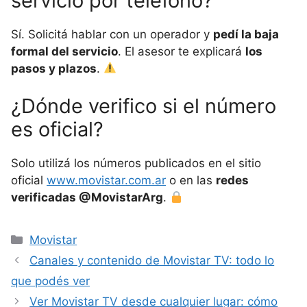
servicio por teléfono?
Sí. Solicitá hablar con un operador y
pedí la baja
formal del servicio
. El asesor te explicará
los
pasos y plazos
.
¿Dónde verifico si el número
es oficial?
Solo utilizá los números publicados en el sitio
oficial
www.movistar.com.ar
o en las
redes
verificadas @MovistarArg
.
Categorías
Movistar
Canales y contenido de Movistar TV: todo lo
que podés ver
Ver Movistar TV desde cualquier lugar: cómo