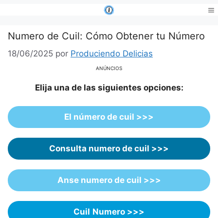
Saltar
al
Me
contenido
Numero de Cuil: Cómo Obtener tu Número
18/06/2025
por
Produciendo Delicias
ANÚNCIOS
Elija una de las siguientes opciones:
El número de cuil
>>>
Consulta numero de cuil >>>
Anse numero de cuil >>>
Cuil
Numero >>>