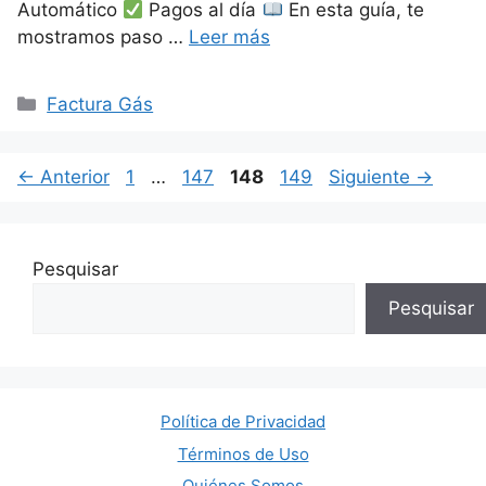
Automático
Pagos al día
En esta guía, te
mostramos paso …
Leer más
Categorías
Factura Gás
Página
Página
Página
Página
←
Anterior
1
…
147
148
149
Siguiente
→
Pesquisar
Pesquisar
Política de Privacidad
Términos de Uso
Quiénes Somos