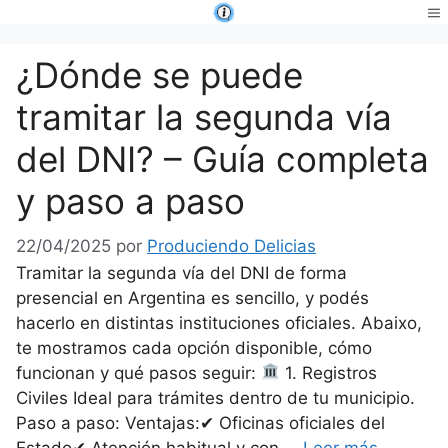
Saltar
al
Me
contenido
¿Dónde se puede
tramitar la segunda vía
del DNI? – Guía completa
y paso a paso
22/04/2025
por
Produciendo Delicias
Tramitar la segunda vía del DNI de forma
presencial en Argentina es sencillo, y podés
hacerlo en distintas instituciones oficiales. Abaixo,
te mostramos cada opción disponible, cómo
funcionan y qué pasos seguir:
1. Registros
Civiles Ideal para trámites dentro de tu municipio.
Paso a paso: Ventajas:✔︎ Oficinas oficiales del
Estado✔︎ Atención habitual y con …
Leer más