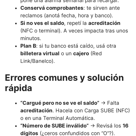
poné una alarma semanal para recargar.
Conservá comprobantes
: te sirven ante
reclamos (anotá fecha, hora y banco).
Si no ves el saldo
, repetí la
acreditación
(NFC o terminal). A veces impacta tras unos
minutos.
Plan B
: si tu banco está caído, usá otra
billetera virtual
o un
cajero
(Red
Link/Banelco).
Errores comunes y solución
rápida
“Cargué pero no se ve el saldo”
→ Falta
acreditación
. Hacela con Carga SUBE (NFC)
o en una Terminal Automática.
“Número de SUBE inválido”
→ Revisá los
16
dígitos
(¿ceros confundidos con “O”?).