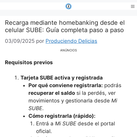
Saltar
al
Me
contenido
Recarga mediante homebanking desde el
celular SUBE: Guía completa paso a paso
03/09/2025
por
Produciendo Delicias
ANÚNCIOS
Requisitos previos
Tarjeta SUBE activa y registrada
Por qué conviene registrarla:
podrás
recuperar el saldo
si la perdés, ver
movimientos y gestionarla desde
Mi
SUBE
.
Cómo registrarla (rápido):
Entrá a
Mi SUBE
desde el portal
oficial.