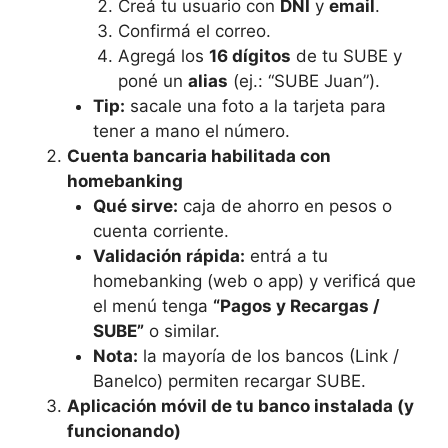
Creá tu usuario con
DNI
y
email
.
Confirmá el correo.
Agregá los
16 dígitos
de tu SUBE y
poné un
alias
(ej.: “SUBE Juan”).
Tip:
sacale una foto a la tarjeta para
tener a mano el número.
Cuenta bancaria habilitada con
homebanking
Qué sirve:
caja de ahorro en pesos o
cuenta corriente.
Validación rápida:
entrá a tu
homebanking (web o app) y verificá que
el menú tenga
“Pagos y Recargas /
SUBE”
o similar.
Nota:
la mayoría de los bancos (Link /
Banelco) permiten recargar SUBE.
Aplicación móvil de tu banco instalada (y
funcionando)