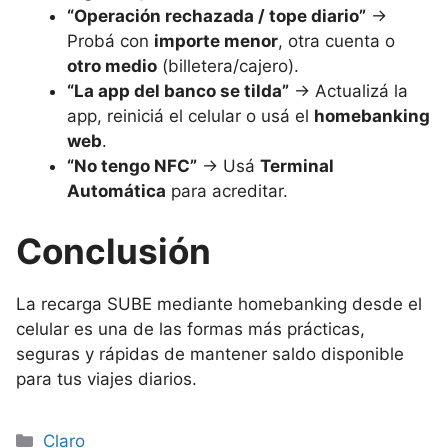
“Operación rechazada / tope diario”
→
Probá con
importe menor
, otra cuenta o
otro medio
(billetera/cajero).
“La app del banco se tilda”
→ Actualizá la
app, reiniciá el celular o usá el
homebanking
web
.
“No tengo NFC”
→ Usá
Terminal
Automática
para acreditar.
Conclusión
La recarga SUBE mediante homebanking desde el
celular es una de las formas más prácticas,
seguras y rápidas de mantener saldo disponible
para tus viajes diarios.
Categorías
Claro