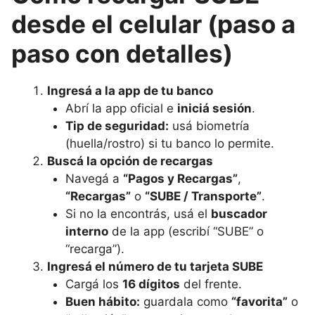
desde el celular (paso a
paso con detalles)
Ingresá a la app de tu banco
Abrí la app oficial e
iniciá sesión
.
Tip de seguridad:
usá biometría
(huella/rostro) si tu banco lo permite.
Buscá la opción de recargas
Navegá a
“Pagos y Recargas”
,
“Recargas”
o
“SUBE / Transporte”
.
Si no la encontrás, usá el
buscador
interno
de la app (escribí “SUBE” o
“recarga”).
Ingresá el número de tu tarjeta SUBE
Cargá los
16 dígitos
del frente.
Buen hábito:
guardala como
“favorita”
o