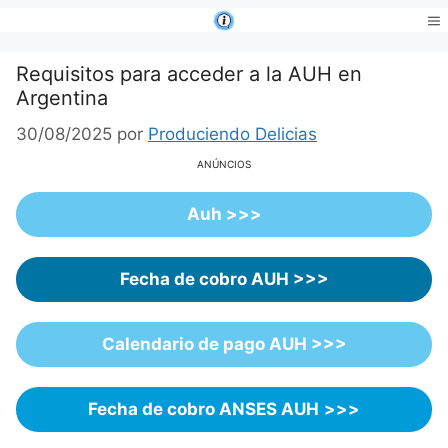
Saltar
al
Me
contenido
Requisitos para acceder a la AUH en
Argentina
30/08/2025
por
Produciendo Delicias
ANÚNCIOS
Auh >>>
Fecha de cobro AUH >>>
Calendario de pago AUH >>>
Fecha de cobro ANSES AUH
>>>